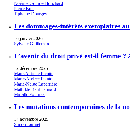
Noémie Gourde-Bouchard
Pierre Bon
Tiphaine Dourges
Les dommages-intérêts exemplaires au 
16 janvier 2026
Sylvette Guillemard
L’avenir du droit privé est-il femme ?
12 décembre 2025
Marc-Antoine Picotte
Marie-Andrée Plante
Marie-Neige Laperrière
Mathilde Baril-Jannard
Mireille Fournier
Les mutations contemporaines de la no
14 novembre 2025
Simon Journet