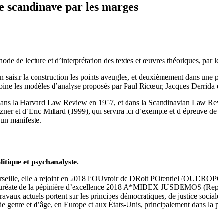
me scandinave par les marges
 de lecture et d’interprétation des textes et œuvres théoriques, par l
en saisir la construction les points aveugles, et deuxièmement dans une p
combine les modèles d’analyse proposés par Paul Ricœur, Jacques Derrida 
pris dans la Harvard Law Review en 1957, et dans la Scandinavian Law R
ner et d’Eric Millard (1999), qui servira ici d’exemple et d’épreuve de 
 un manifeste.
litique et psychanalyste.
Marseille, elle a rejoint en 2018 l’OUvroir de DRoit POtentiel (OUDROP
est lauréate de la pépinière d’excellence 2018 A*MIDEX JUSDEMOS (Rep
ravaux actuels portent sur les principes démocratiques, de justice sociale
 de genre et d’âge, en Europe et aux États-Unis, principalement dans la ph