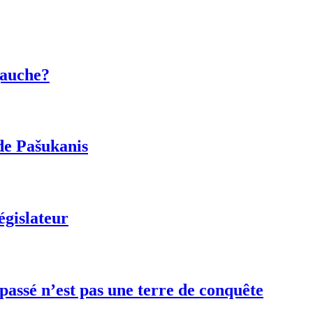
gauche?
de Pašukanis
égislateur
 passé n’est pas une terre de conquête