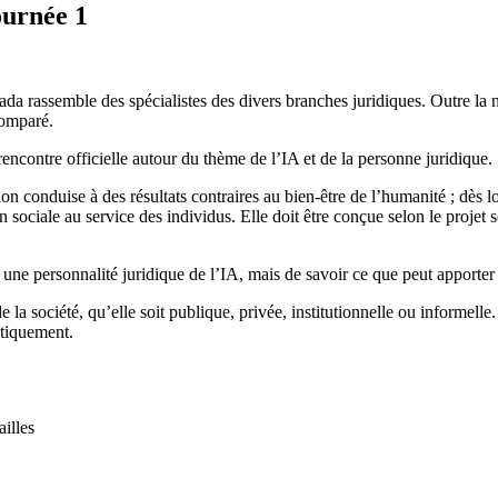
journée 1
nada rassemble des spécialistes des divers branches juridiques. Outre la n
comparé.
encontre officielle autour du thème de l’IA et de la personne juridique.
ion conduise à des résultats contraires au bien-être de l’humanité ; dès lo
iale au service des individus. Elle doit être conçue selon le projet so
e une personnalité juridique de l’IA, mais de savoir ce que peut apporter
de la société, qu’elle soit publique, privée, institutionnelle ou informelle
atiquement.
ailles