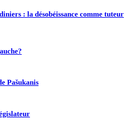
rdiniers : la désobéissance comme tuteur
gauche?
de Pašukanis
égislateur