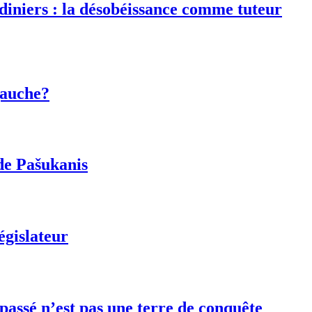
rdiniers : la désobéissance comme tuteur
gauche?
de Pašukanis
égislateur
 passé n’est pas une terre de conquête