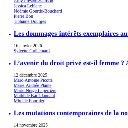
Amy Preston-Samson
Jessica Leblanc
Noémie Gourde-Bouchard
Pierre Bon
Tiphaine Dourges
Les dommages-intérêts exemplaires au 
16 janvier 2026
Sylvette Guillemard
L’avenir du droit privé est-il femme ?
12 décembre 2025
Marc-Antoine Picotte
Marie-Andrée Plante
Marie-Neige Laperrière
Mathilde Baril-Jannard
Mireille Fournier
Les mutations contemporaines de la no
14 novembre 2025