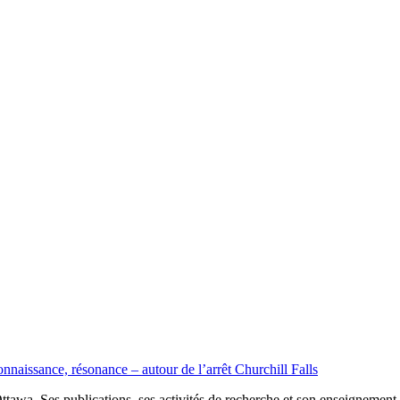
onnaissance, résonance – autour de l’arrêt Churchill Falls
tawa. Ses publications, ses activités de recherche et son enseignement por